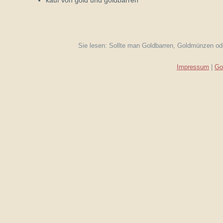
kauf von gold und goldbarren
Sie lesen: Sollte man Goldbarren, Goldmünzen ode
Impressum
|
Gol