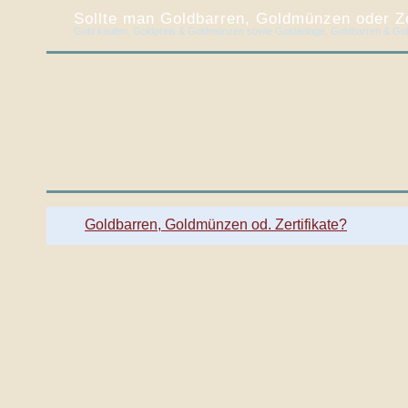
Sollte man Goldbarren, Goldmünzen oder Zer
Gold kaufen, Goldpreis & Goldmünzen sowie Goldanlage, Goldbarren & Gol
Goldbarren, Goldmünzen od. Zertifikate?